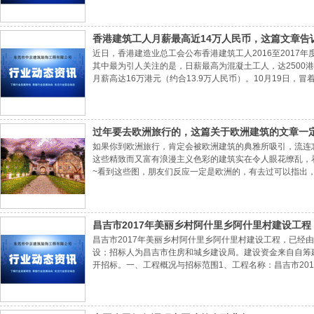
责人进行交底。②专项施工方案技术交底：由项目
香港建筑工人月薪最高近14万人民币，这篇文章告
近日，香港建造业总工会公布香港建筑工人2016至2017年
其中最为引人关注的是，日薪最高为混凝土工人，达2500
月薪高达16万港元（约合13.9万人民币）。10月19日，
到香港走访了数个工地了解到，即使是下着大雨，工地上的
周联侨告诉记者，对于部分如混凝土工种，日薪2500港币只
过年要去欧洲旅行的，这篇关于欧洲建筑的文章一
如果你到欧洲旅行，肯定会被欧洲建筑的典雅所吸引，流连
这些精致而又富有浪漫主义色彩的建筑实在令人眼花缭乱，
~看到这些图，朋友们反应一定是欧洲的，有去过可以指出
式、希腊式、哥特式、文艺复兴哪又是如何来分别的？借用
可以说：先有希腊文明起其先，后有罗马文明承其后。
昌吉市2017年美丽乡村阿什里乡阿什里村建设工程
昌吉市2017年美丽乡村阿什里乡阿什里村建设工程，已经由昌
设；招标人为昌吉市住房和城乡建设局。建设资金来自自筹
开招标。一、工程概况与招标范围1、工程名称：昌吉市20
乡阿什里村3、项目规模：第一标段：对阿什里村内断头路
内主干道两侧绿化进行改造及附属设施美丽乡村标牌