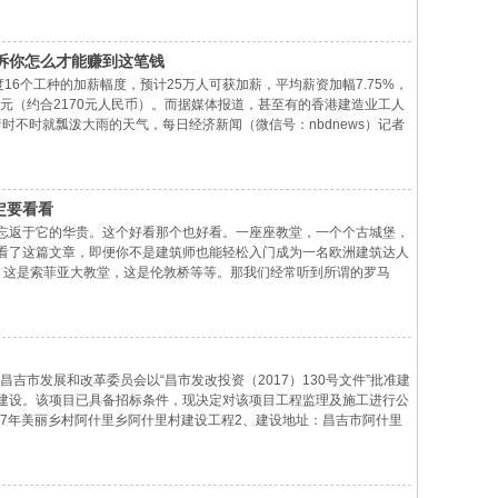
诉你怎么才能赚到这笔钱
度16个工种的加薪幅度，预计25万人可获加薪，平均薪资加幅7.75%，
港元（约合2170元人民币）。而据媒体报道，甚至有的香港建造业工人
冒着时不时就瓢泼大雨的天气，每日经济新闻（微信号：nbdnews）记者
工人们也并未停工，而是穿着雨衣继续工作。香港建造业总工会理事长
定要看看
忘返于它的华贵。这个好看那个也好看。一座座教堂，一个个古城堡，
看了这篇文章，即便你不是建筑师也能轻松入门成为一名欧洲建筑达人
，这是索菲亚大教堂，这是伦敦桥等等。那我们经常听到所谓的罗马
欧洲建筑脉络图帮助我们建立索引：所以整个欧洲，不管我们聊什么都
吉市发展和改革委员会以“昌市发改投资（2017）130号文件”批准建
建设。该项目已具备招标条件，现决定对该项目工程监理及施工进行公
17年美丽乡村阿什里乡阿什里村建设工程2、建设地址：昌吉市阿什里
、坑洼路等道路进行改造修复，安装路沿石约36公里；第二标段：对村