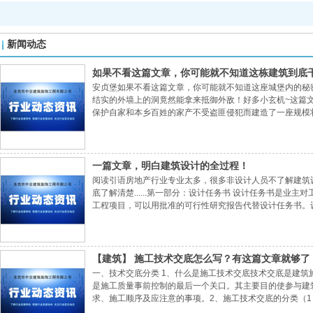
新闻动态
如果不看这篇文章，你可能就不知道这栋建筑到底
安贞堡如果不看这篇文章，你可能就不知道这座城堡内的秘
结实的外墙上的洞竟然能拿来抵御外敌！好多小玄机~这篇
保护自家和本乡百姓的家产不受盗匪侵犯而建造了一座规模
民建筑。安贞堡也被成为“池贯城”，田间的水流被引入堡
山势而建逐次增高，远远望去一层层递进，富丽堂
一篇文章，明白建筑设计的全过程！
阅读引语房地产行业专业太多，很多非设计人员不了解建筑
底了解清楚......第一部分：设计任务书 设计任务书是
工程项目，可以用批准的可行性研究报告代替设计任务书。
点。2．批准设计项目的文号、协议书文号及其有关内容。
构筑物、要求保留的树木及文物古迹的拆除和保留
【建筑】 施工技术交底怎么写？有这篇文章就够了
一、技术交底分类 1、什么是施工技术交底技术交底是建
是施工质量事前控制的最后一个关口。其主要目的使参与建
求、施工顺序及应注意的事项。2、施工技术交底的分类（
业的技术负责人把主要设计要求、施工措施以及重要事项对