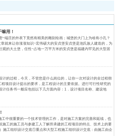
干嘛用！
密~端庄的外表下竟然有精美的雕刻绘画；城堡的大门上为啥有小孔？
文章就来让你涨涨知识~宏伟硕大的安贞堡安贞堡是池氏族人建造的，为
壮观的大土堡，任性~占地一万平方米的安贞堡是福建内罕见的大型居
内，围绕着安贞堡；安贞堡的前端呈方形，后部为半圆，在山脚下依靠着
设计的过程，今天，不管您是什么岗位的，让你一次对设计的全过程彻
业主对工程项目设计提出的要求，是工程设计的主要依据。进行可行性研究的
设计任务书一般应包括以下几方面内容：1．设计项目名称、建设地
3．设计项目的用地情况，包括建设用地范围地形、场地内原有建筑物、
！
筑施工中很重要的一个技术管理的工作，是对施工方案的完善和延续，也
筑施工的施工员与参建工人了解所承建的工程项目的特点、技术上的要
1）施工组织设计交底①重点和大型工程施工组织设计交底：由施工由企
项目主要管理人员进行交底。其他工程施工组织设计交底由项目技术负