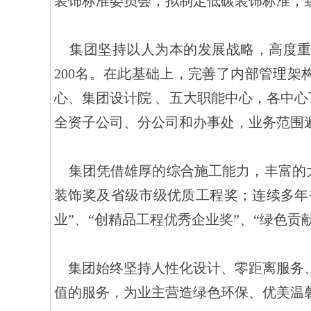
装饰标准委员会，拟制定低碳装饰标准，
    集团坚持以人为本的发展战略，高度重视内部人才的培养和外部人才的引进，集聚了大量英才。拥有一级注册建造师近
200名。在此基础上，完善了内部管理
心、集团设计院 、五大职能中心，各中心
全资子公司、分公司和办事处，业务范围
    集团凭借雄厚的综合施工能力，丰富的大型工程施工管理经验，所施工工程多次荣获中国建筑工程鲁班奖、全国建筑工程
装饰奖及省级市级优质工程奖；连续多年被
业”、“创精品工程优秀企业奖”、“绿色贡
    集团始终坚持人性化设计、零距离服务、100%精品工程施工的理念，以新颖、尊重人性的设计，一丝不苟的科学管理和超
值的服务，为业主营造绿色环保、优美温